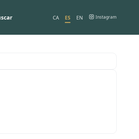
scar
Instagram
CA
ES
EN