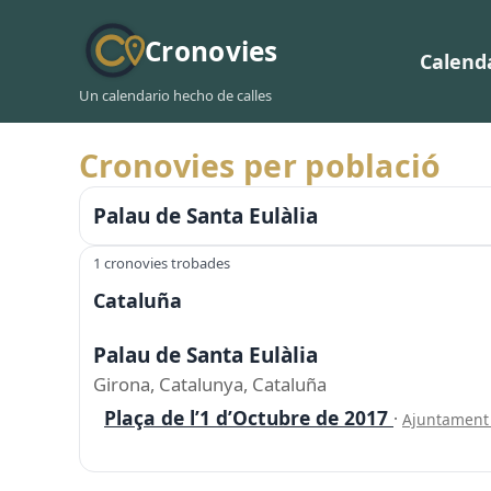
Cronovies
Calend
Un calendario hecho de calles
Cronovies per població
Palau de Santa Eulàlia
1 cronovies trobades
Cataluña
Palau de Santa Eulàlia
Girona, Catalunya, Cataluña
Plaça de l’1 d’Octubre de 2017
·
Ajuntament 