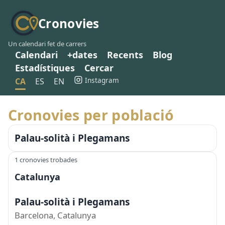
Cronovies
Un calendari fet de carrers
Calendari
+dates
Recents
Blog
Estadístiques
Cercar
Instagram
CA
ES
EN
Cronovies per població
Palau-solità i Plegamans
1 cronovies trobades
Catalunya
Palau-solità i Plegamans
Barcelona, Catalunya