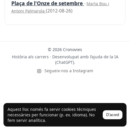
Plaça de l'Onze de setembre
·
Marta Bou i
(2012-08-26)
Antoni Palmarola
© 2026 Cronovies
Història als carrers · Desenvolupat amb l’ajuda de la IA
(ChatGPT).
Segueix-nos a Instagram
Aquest lloc només fa servir cookies tècniques
necessàries per funcionar (p. ex. idioma). No
D’acord
fem servir analítica.