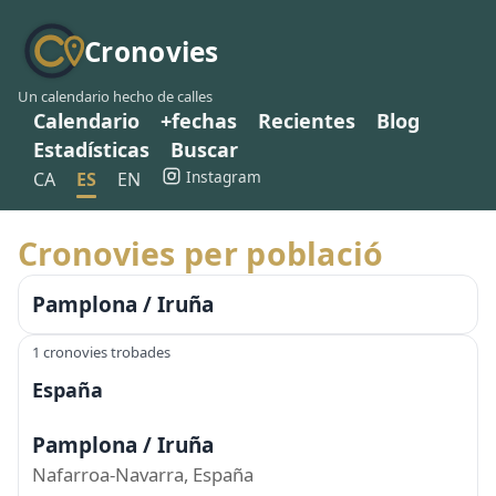
Cronovies
Un calendario hecho de calles
Calendario
+fechas
Recientes
Blog
Estadísticas
Buscar
Instagram
CA
ES
EN
Cronovies per població
Pamplona / Iruña
1 cronovies trobades
España
Pamplona / Iruña
Nafarroa-Navarra, España