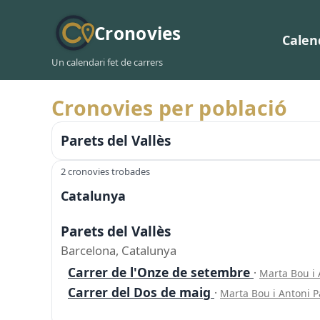
Cronovies
Calen
Un calendari fet de carrers
Cronovies per població
Parets del Vallès
2 cronovies trobades
Catalunya
Parets del Vallès
Barcelona, Catalunya
Carrer de l'Onze de setembre
·
Marta Bou i
Carrer del Dos de maig
·
Marta Bou i Antoni 