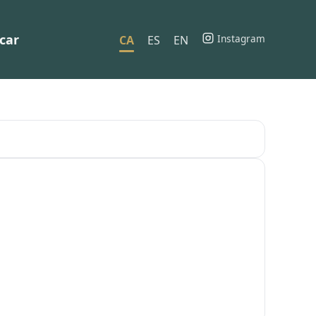
car
Instagram
CA
ES
EN