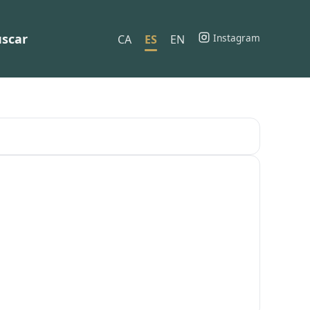
scar
Instagram
CA
ES
EN