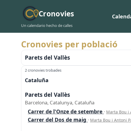
Cronovies
Calend
Un calendario hecho de calles
Cronovies per població
Parets del Vallès
2 cronovies trobades
Cataluña
Parets del Vallès
Barcelona, Catalunya, Cataluña
Carrer de l'Onze de setembre
·
Marta Bou i
Carrer del Dos de maig
·
Marta Bou i Antoni 