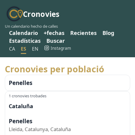
Cronovies
Un calendario hecho de calles
Calendario
+fechas
Recientes
Blog
Estadísticas
Buscar
Instagram
CA
ES
EN
Cronovies per població
Penelles
1 cronovies trobades
Cataluña
Penelles
Lleida, Catalunya, Cataluña