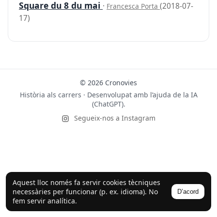
Square du 8 du mai
·
(2018-07-
Francesca Porta
17)
© 2026 Cronovies
Història als carrers · Desenvolupat amb l’ajuda de la IA
(ChatGPT).
Segueix-nos a Instagram
Aquest lloc només fa servir cookies tècniques
necessàries per funcionar (p. ex. idioma). No
D’acord
fem servir analítica.