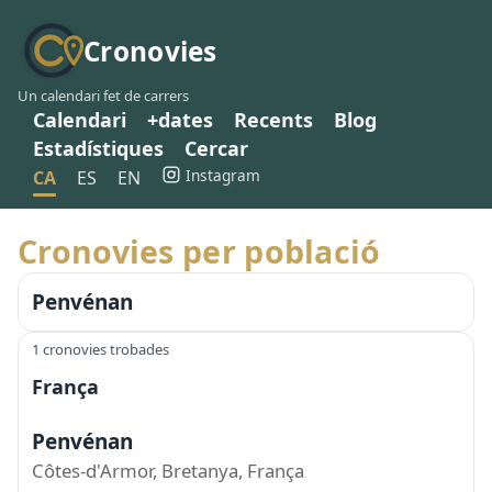
Cronovies
Un calendari fet de carrers
Calendari
+dates
Recents
Blog
Estadístiques
Cercar
Instagram
CA
ES
EN
Cronovies per població
Penvénan
1 cronovies trobades
França
Penvénan
Côtes-d'Armor, Bretanya, França