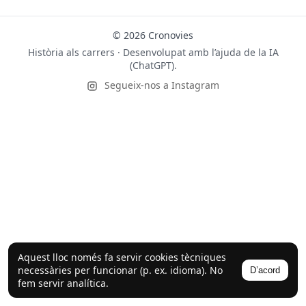
© 2026 Cronovies
Història als carrers · Desenvolupat amb l’ajuda de la IA
(ChatGPT).
Segueix-nos a Instagram
Aquest lloc només fa servir cookies tècniques
necessàries per funcionar (p. ex. idioma). No
D’acord
fem servir analítica.