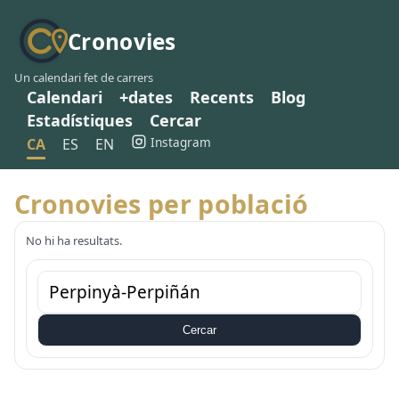
Cronovies
Un calendari fet de carrers
Calendari
+dates
Recents
Blog
Estadístiques
Cercar
Instagram
CA
ES
EN
Cronovies per població
No hi ha resultats.
Cercar