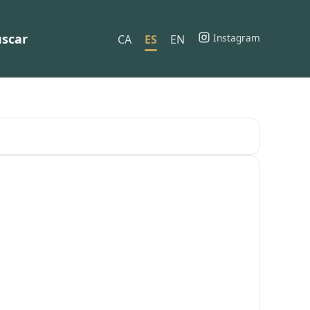
scar
Instagram
CA
ES
EN