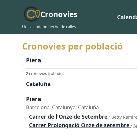
Cronovies
Calend
Un calendario hecho de calles
Cronovies per població
Piera
2 cronovies trobades
Cataluña
Piera
Barcelona, Catalunya, Cataluña
Carrer de l'Onze de Setembre
·
Betty Ramíre
Carrer Prolongació Onze de setembre
·
A