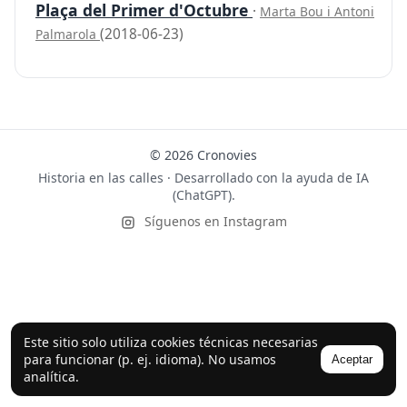
Plaça del Primer d'Octubre
·
Marta Bou i Antoni
(2018-06-23)
Palmarola
© 2026 Cronovies
Historia en las calles · Desarrollado con la ayuda de IA
(ChatGPT).
Síguenos en Instagram
Este sitio solo utiliza cookies técnicas necesarias
para funcionar (p. ej. idioma). No usamos
Aceptar
analítica.