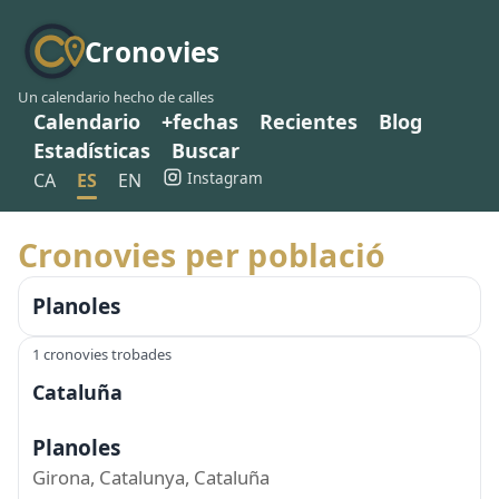
Cronovies
Un calendario hecho de calles
Calendario
+fechas
Recientes
Blog
Estadísticas
Buscar
Instagram
CA
ES
EN
Cronovies per població
Planoles
1 cronovies trobades
Cataluña
Planoles
Girona, Catalunya, Cataluña