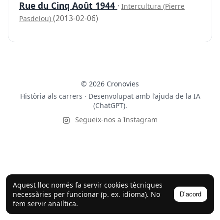
Rue du Cinq Août 1944
·
Intercultura (Pierre
(2013-02-06)
Pasdelou)
© 2026 Cronovies
Història als carrers · Desenvolupat amb l’ajuda de la IA
(ChatGPT).
Segueix-nos a Instagram
Aquest lloc només fa servir cookies tècniques
necessàries per funcionar (p. ex. idioma). No
D’acord
fem servir analítica.