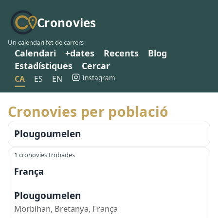
Cronovies
Un calendari fet de carrers
Calendari
+dates
Recents
Blog
Estadístiques
Cercar
Instagram
CA
ES
EN
Cronovies per població
Plougoumelen
1 cronovies trobades
França
Plougoumelen
Morbihan, Bretanya, França