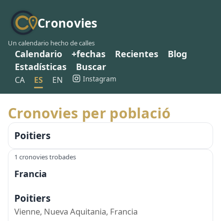
Cronovies
Un calendario hecho de calles
Calendario
+fechas
Recientes
Blog
Estadísticas
Buscar
Instagram
CA
ES
EN
Cronovies per població
Poitiers
1 cronovies trobades
Francia
Poitiers
Vienne, Nueva Aquitania, Francia