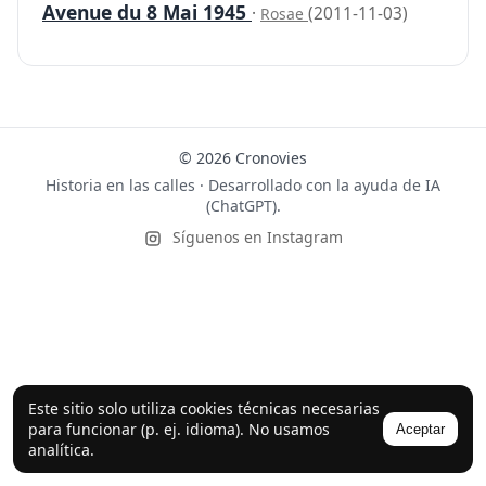
Avenue du 8 Mai 1945
·
(2011-11-03)
Rosae
© 2026 Cronovies
Historia en las calles · Desarrollado con la ayuda de IA
(ChatGPT).
Síguenos en Instagram
Este sitio solo utiliza cookies técnicas necesarias
para funcionar (p. ej. idioma). No usamos
Aceptar
analítica.