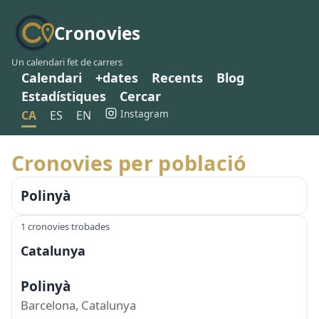
Cronovies
Un calendari fet de carrers
Calendari
+dates
Recents
Blog
Estadístiques
Cercar
Instagram
CA
ES
EN
Cronovies per població
Polinyà
1 cronovies trobades
Catalunya
Polinyà
Barcelona, Catalunya