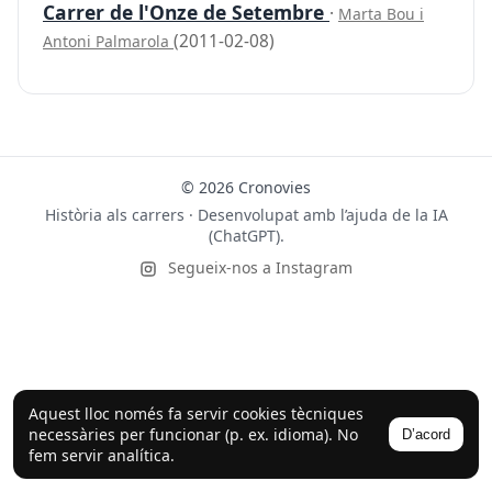
Carrer de l'Onze de Setembre
·
Marta Bou i
(2011-02-08)
Antoni Palmarola
© 2026 Cronovies
Història als carrers · Desenvolupat amb l’ajuda de la IA
(ChatGPT).
Segueix-nos a Instagram
Aquest lloc només fa servir cookies tècniques
necessàries per funcionar (p. ex. idioma). No
D’acord
fem servir analítica.