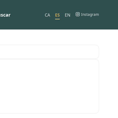
scar
Instagram
CA
ES
EN