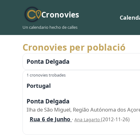
Cronovies
Calend
Un calendario hecho de calles
Cronovies per població
Ponta Delgada
1 cronovies trobades
Portugal
Ponta Delgada
Ilha de São Miguel, Região Autónoma dos Açore
Rua 6 de Junho
·
(2012-11-26)
Ana Lagarto