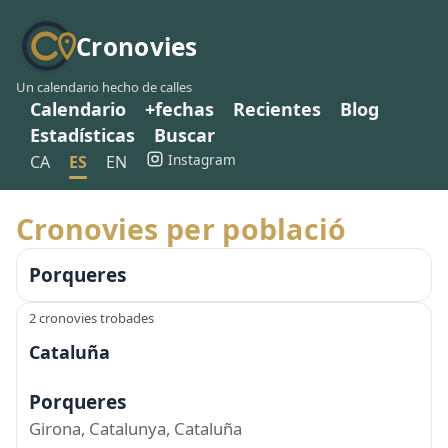
Cronovies
Un calendario hecho de calles
Calendario
+fechas
Recientes
Blog
Estadísticas
Buscar
Instagram
CA
ES
EN
Cronovies per població
Porqueres
2 cronovies trobades
Cataluña
Porqueres
Girona, Catalunya, Cataluña