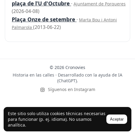
plaça de l’U d'Octubre
·
Ajuntament de Porqueres
(2026-04-08)
Plaça Onze de setembre
·
Marta Bou i Antoni
(2013-06-22)
Palmarola
© 2026 Cronovies
Historia en las calles · Desarrollado con la ayuda de IA
(ChatGPT).
Síguenos en Instagram
Este sitio solo utiliza cookies técnicas necesarias
para funcionar (p. ej. idioma). No usamos
Aceptar
analítica.