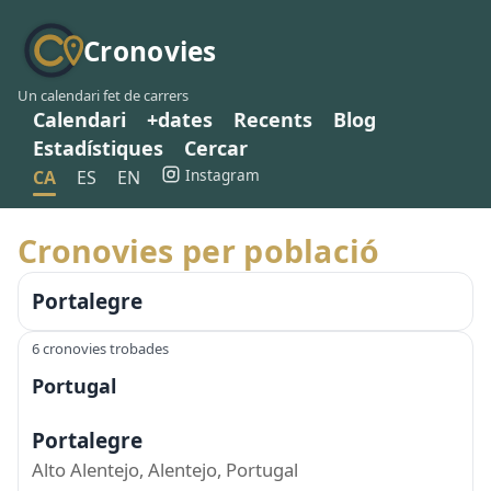
Cronovies
Un calendari fet de carrers
Calendari
+dates
Recents
Blog
Estadístiques
Cercar
Instagram
CA
ES
EN
Cronovies per població
Portalegre
6 cronovies trobades
Portugal
Portalegre
Alto Alentejo, Alentejo, Portugal