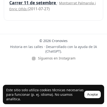
Carrer 11 de setembre
·
Montserrat Palmarola i
(2011-07-27)
Enric Oñós
© 2026 Cronovies
Historia en las calles · Desarrollado con la ayuda de IA
(ChatGPT).
Síguenos en Instagram
Este sitio solo utiliza cookies técnicas necesarias
para funcionar (p. ej. idioma). No usamos
Aceptar
analítica.