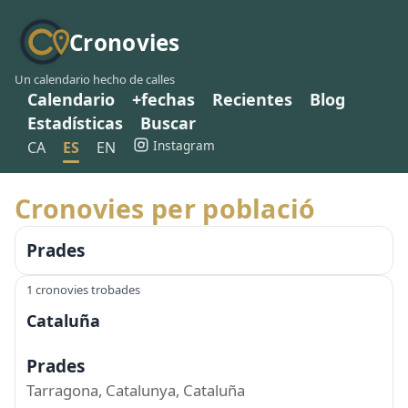
Cronovies
Un calendario hecho de calles
Calendario
+fechas
Recientes
Blog
Estadísticas
Buscar
Instagram
CA
ES
EN
Cronovies per població
Prades
1 cronovies trobades
Cataluña
Prades
Tarragona, Catalunya, Cataluña