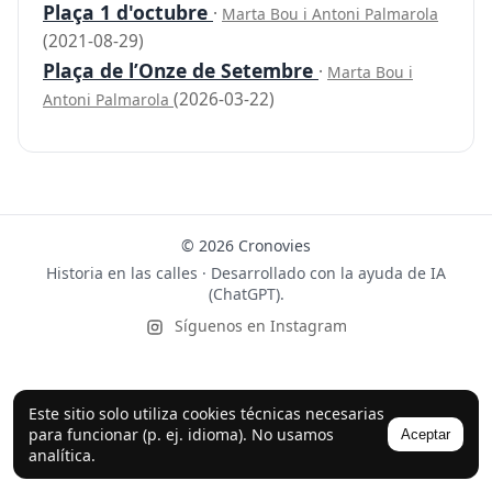
Plaça 1 d'octubre
·
Marta Bou i Antoni Palmarola
(2021-08-29)
Plaça de l’Onze de Setembre
·
Marta Bou i
(2026-03-22)
Antoni Palmarola
© 2026 Cronovies
Historia en las calles · Desarrollado con la ayuda de IA
(ChatGPT).
Síguenos en Instagram
Este sitio solo utiliza cookies técnicas necesarias
para funcionar (p. ej. idioma). No usamos
Aceptar
analítica.