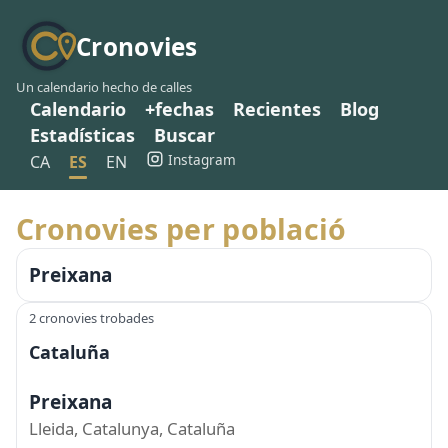
Cronovies
Un calendario hecho de calles
Calendario
+fechas
Recientes
Blog
Estadísticas
Buscar
Instagram
CA
ES
EN
Cronovies per població
Preixana
2 cronovies trobades
Cataluña
Preixana
Lleida, Catalunya, Cataluña