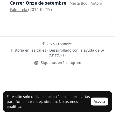
Carrer Onze de setembre
·
Marta Bou i Antoni
(2014-02-19)
Palmarola
© 2026 Cronovies
Historia en las calles · Desarrollado con la ayuda de IA
(ChatGPT).
Síguenos en Instagram
Este sitio solo utiliza cookies técnicas necesarias
para funcionar (p. ej. idioma). No usamos
Aceptar
analítica.