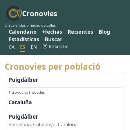
Cronovies
Un calendario hecho de calles
Calendario
+fechas
Recientes
Blog
Estadísticas
Buscar
Instagram
CA
ES
EN
Cronovies per població
Puigdàlber
1 cronovies trobades
Cataluña
Puigdàlber
Barcelona, Catalunya, Cataluña