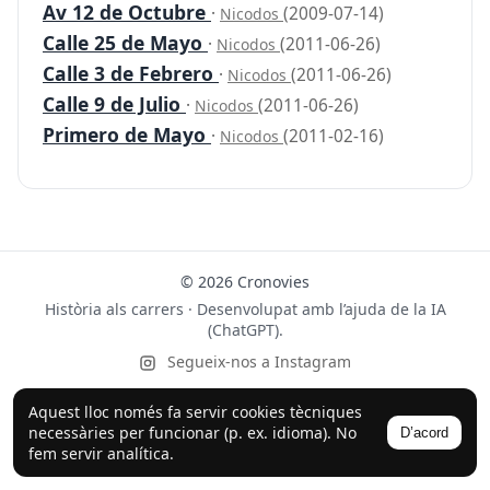
Av 12 de Octubre
·
(2009-07-14)
Nicodos
Calle 25 de Mayo
·
(2011-06-26)
Nicodos
Calle 3 de Febrero
·
(2011-06-26)
Nicodos
Calle 9 de Julio
·
(2011-06-26)
Nicodos
Primero de Mayo
·
(2011-02-16)
Nicodos
© 2026 Cronovies
Història als carrers · Desenvolupat amb l’ajuda de la IA
(ChatGPT).
Segueix-nos a Instagram
Aquest lloc només fa servir cookies tècniques
necessàries per funcionar (p. ex. idioma). No
D’acord
fem servir analítica.