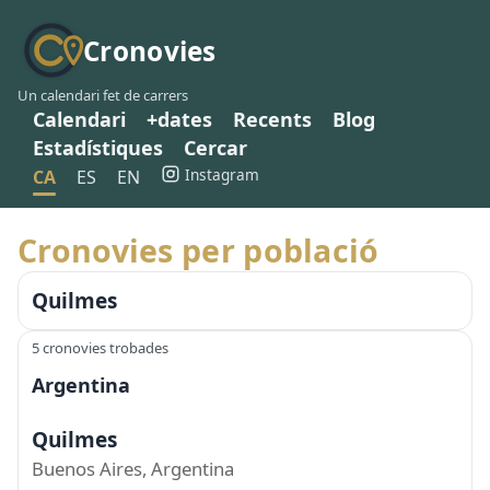
Cronovies
Un calendari fet de carrers
Calendari
+dates
Recents
Blog
Estadístiques
Cercar
Instagram
CA
ES
EN
Cronovies per població
Quilmes
5 cronovies trobades
Argentina
Quilmes
Buenos Aires, Argentina