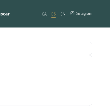
scar
Instagram
CA
ES
EN