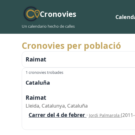
Cronovies
Calend
Un calendario hecho de calles
Cronovies per població
Raimat
1 cronovies trobades
Cataluña
Raimat
Lleida, Catalunya, Cataluña
Carrer del 4 de febrer
·
(2011-
Jordi Palmarola