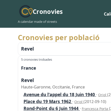
Cronovies
Ca
A calendar made of streets
Cronovies per població
Revel
5 cronovies trobades
France
Revel
Haute-Garonne, Occitanie, France
Avenue du l'appel du 18 Juin 1940
·
(
Oriol
Place du 19 Mars 1962
·
(2012-09-10)
Oriol
Rond-Point du 6 Juin 1944
·
(
Francesca Porta