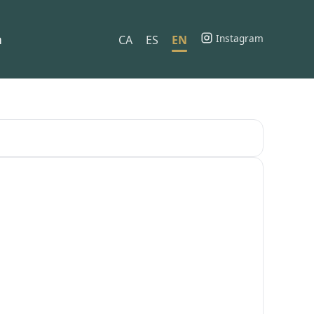
h
Instagram
CA
ES
EN