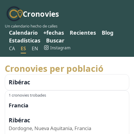
Cronovies
Un calendario hecho de calles
Calendario
+fechas
Recientes
Blog
Estadísticas
Buscar
Instagram
CA
ES
EN
Cronovies per població
Ribérac
1 cronovies trobades
Francia
Ribérac
Dordogne, Nueva Aquitania, Francia