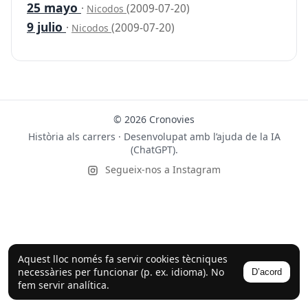
25 mayo
·
(2009-07-20)
Nicodos
9 julio
·
(2009-07-20)
Nicodos
© 2026 Cronovies
Història als carrers · Desenvolupat amb l’ajuda de la IA
(ChatGPT).
Segueix-nos a Instagram
Aquest lloc només fa servir cookies tècniques
necessàries per funcionar (p. ex. idioma). No
D’acord
fem servir analítica.