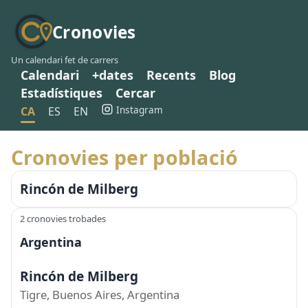
Cronovies
Un calendari fet de carrers
Calendari
+dates
Recents
Blog
Estadístiques
Cercar
Instagram
CA
ES
EN
Cronovies per població
Rincón de Milberg
2 cronovies trobades
Argentina
Rincón de Milberg
Tigre, Buenos Aires, Argentina