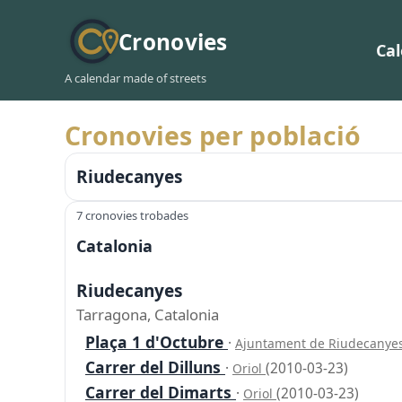
Cronovies
Ca
A calendar made of streets
Cronovies per població
Riudecanyes
7 cronovies trobades
Catalonia
Riudecanyes
Tarragona, Catalonia
Plaça 1 d'Octubre
·
Ajuntament de Riudecanye
Carrer del Dilluns
·
(2010-03-23)
Oriol
Carrer del Dimarts
·
(2010-03-23)
Oriol