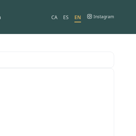
h
Instagram
CA
ES
EN