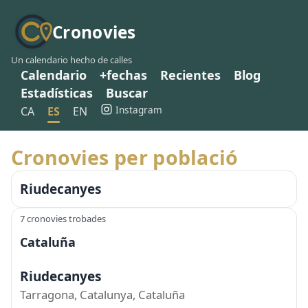
Cronovies
Un calendario hecho de calles
Calendario
+fechas
Recientes
Blog
Estadísticas
Buscar
Instagram
CA
ES
EN
Cronovies per població
Riudecanyes
7 cronovies trobades
Cataluña
Riudecanyes
Tarragona, Catalunya, Cataluña