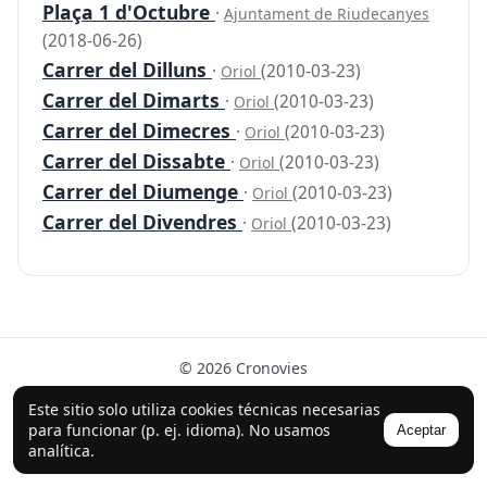
Plaça 1 d'Octubre
·
Ajuntament de Riudecanyes
(2018-06-26)
Carrer del Dilluns
·
(2010-03-23)
Oriol
Carrer del Dimarts
·
(2010-03-23)
Oriol
Carrer del Dimecres
·
(2010-03-23)
Oriol
Carrer del Dissabte
·
(2010-03-23)
Oriol
Carrer del Diumenge
·
(2010-03-23)
Oriol
Carrer del Divendres
·
(2010-03-23)
Oriol
© 2026 Cronovies
Historia en las calles · Desarrollado con la ayuda de IA
Este sitio solo utiliza cookies técnicas necesarias
(ChatGPT).
para funcionar (p. ej. idioma). No usamos
Aceptar
Síguenos en Instagram
analítica.