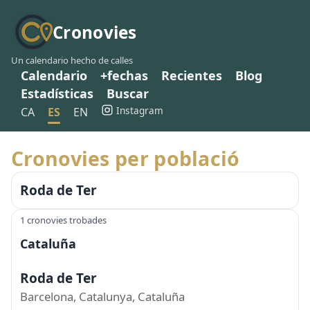
Cronovies
Un calendario hecho de calles
Calendario
+fechas
Recientes
Blog
Estadísticas
Buscar
Instagram
CA
ES
EN
Cronovies per població
Roda de Ter
1 cronovies trobades
Cataluña
Roda de Ter
Barcelona, Catalunya, Cataluña