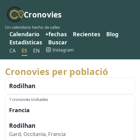
Cronovies
Un calendario hecho de calles
Calendario
+fechas
Recientes
Blog
Estadísticas
Buscar
Instagram
CA
ES
EN
Cronovies per població
Rodilhan
1 cronovies trobades
Francia
Rodilhan
Gard, Occitania, Francia