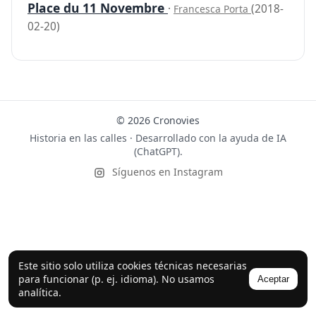
Place du 11 Novembre
·
(2018-
Francesca Porta
02-20)
© 2026 Cronovies
Historia en las calles · Desarrollado con la ayuda de IA
(ChatGPT).
Síguenos en Instagram
Este sitio solo utiliza cookies técnicas necesarias
para funcionar (p. ej. idioma). No usamos
Aceptar
analítica.