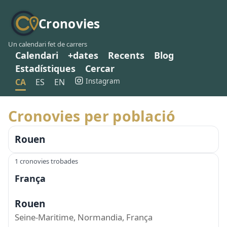
Cronovies
Un calendari fet de carrers
Calendari
+dates
Recents
Blog
Estadístiques
Cercar
Instagram
CA
ES
EN
Cronovies per població
Rouen
1 cronovies trobades
França
Rouen
Seine-Maritime, Normandia, França