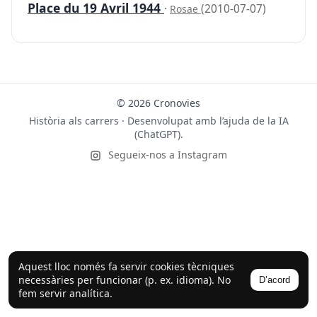
Place du 19 Avril 1944
·
(2010-07-07)
Rosae
© 2026 Cronovies
Història als carrers · Desenvolupat amb l’ajuda de la IA
(ChatGPT).
Segueix-nos a Instagram
Aquest lloc només fa servir cookies tècniques
necessàries per funcionar (p. ex. idioma). No
D’acord
fem servir analítica.