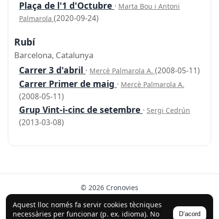
Plaça de l'1 d'Octubre
·
Marta Bou i Antoni
(2020-09-24)
Palmarola
Rubí
Barcelona, Catalunya
Carrer 3 d'abril
·
(2008-05-11)
Mercè Palmarola A.
Carrer Primer de maig
·
Mercè Palmarola A.
(2008-05-11)
Grup Vint-i-cinc de setembre
·
Sergi Cedrún
(2013-03-08)
© 2026 Cronovies
Història als carrers · Desenvolupat amb l’ajuda de la IA
Aquest lloc només fa servir cookies tècniques
(ChatGPT).
necessàries per funcionar (p. ex. idioma). No
D’acord