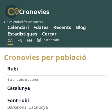
Cronovies
Un calendari fet de carrers
Calendari
+dates
Recents
Blog
Estadístiques
Cercar
Instagram
CA
ES
EN
Cronovies per població
Rubí
4 cronovies trobades
Catalunya
Font-rubí
Barcelona, Catalunya