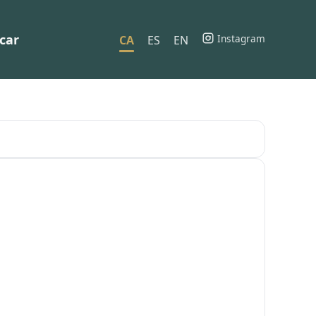
car
Instagram
CA
ES
EN