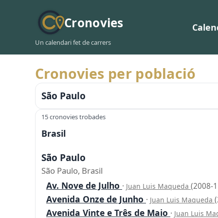
Cronovies
Calen
Un calendari fet de carrers
Cronovies per població
São Paulo
15 cronovies trobades
Brasil
São Paulo
São Paulo, Brasil
Av. Nove de Julho
·
(2008-1
Juan Luis Maqueda
Avenida Onze de Junho
·
Juan Luis Maqueda
Avenida Vinte e Três de Maio
·
Juan Luis M