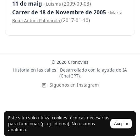
11 de maig
·
(2009-09-03)
Luisma
Carrer de 18 de Novembre de 2005
·
Marta
(2017-01-10)
Bou i Antoni Palmarola
© 2026 Cronovies
Historia en las calles · Desarrollado con la ayuda de IA
(ChatGPT).
Síguenos en Instagram
Este sitio solo utiliza cookies técnicas necesarias
para funcionar (p. ej. idioma). No usamos
Aceptar
analítica.