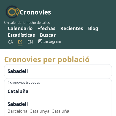
Cronovies
Un calendario hecho de calles
Calendario
+fechas
Recientes
Blog
Estadísticas
Buscar
Instagram
CA
ES
EN
Cronovies per població
Sabadell
4 cronovies trobades
Cataluña
Sabadell
Barcelona, Catalunya, Cataluña