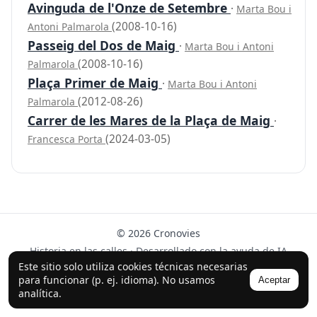
Avinguda de l'Onze de Setembre
·
Marta Bou i
(2008-10-16)
Antoni Palmarola
Passeig del Dos de Maig
·
Marta Bou i Antoni
(2008-10-16)
Palmarola
Plaça Primer de Maig
·
Marta Bou i Antoni
(2012-08-26)
Palmarola
Carrer de les Mares de la Plaça de Maig
·
(2024-03-05)
Francesca Porta
© 2026 Cronovies
Historia en las calles · Desarrollado con la ayuda de IA
(ChatGPT).
Este sitio solo utiliza cookies técnicas necesarias
para funcionar (p. ej. idioma). No usamos
Aceptar
Síguenos en Instagram
analítica.