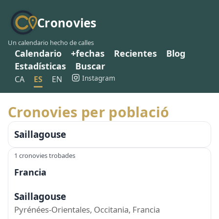
Cronovies
Un calendario hecho de calles
Calendario
+fechas
Recientes
Blog
Estadísticas
Buscar
Instagram
CA
ES
EN
Cronovies per població
Saillagouse
1 cronovies trobades
Francia
Saillagouse
Pyrénées-Orientales, Occitania, Francia