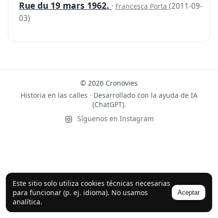
Rue du 19 mars 1962.
·
(2011-09-
Francesca Porta
03)
© 2026 Cronovies
Historia en las calles · Desarrollado con la ayuda de IA
(ChatGPT).
Síguenos en Instagram
Este sitio solo utiliza cookies técnicas necesarias
para funcionar (p. ej. idioma). No usamos
Aceptar
analítica.