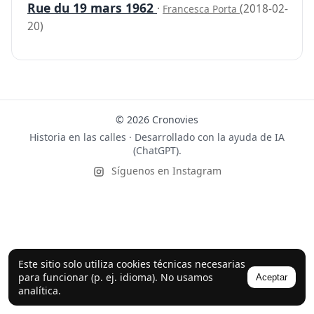
Rue du 19 mars 1962
·
(2018-02-
Francesca Porta
20)
© 2026 Cronovies
Historia en las calles · Desarrollado con la ayuda de IA
(ChatGPT).
Síguenos en Instagram
Este sitio solo utiliza cookies técnicas necesarias
para funcionar (p. ej. idioma). No usamos
Aceptar
analítica.