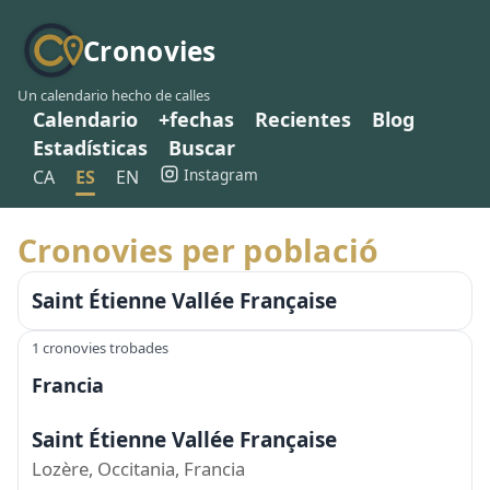
Cronovies
Un calendario hecho de calles
Calendario
+fechas
Recientes
Blog
Estadísticas
Buscar
Instagram
CA
ES
EN
Cronovies per població
Saint Étienne Vallée Française
1 cronovies trobades
Francia
Saint Étienne Vallée Française
Lozère, Occitania, Francia