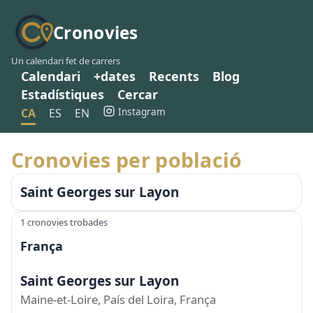
Cronovies
Un calendari fet de carrers
Calendari
+dates
Recents
Blog
Estadístiques
Cercar
Instagram
CA
ES
EN
Cronovies per població
Saint Georges sur Layon
1 cronovies trobades
França
Saint Georges sur Layon
Maine-et-Loire, País del Loira, França