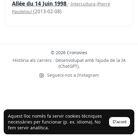
Allée du 14 Juin 1998
·
Intercultura (Pierre
(2013-02-08)
Pasdelou)
© 2026 Cronovies
Història als carrers · Desenvolupat amb l’ajuda de la IA
(ChatGPT).
Segueix-nos a Instagram
Aquest lloc només fa servir cookies tècniques
necessàries per funcionar (p. ex. idioma). No
D’acord
fem servir analítica.