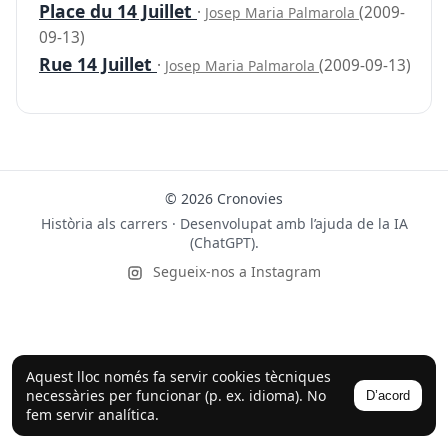
Place du 14 Juillet
·
(2009-
Josep Maria Palmarola
09-13)
Rue 14 Juillet
·
(2009-09-13)
Josep Maria Palmarola
© 2026 Cronovies
Història als carrers · Desenvolupat amb l’ajuda de la IA
(ChatGPT).
Segueix-nos a Instagram
Aquest lloc només fa servir cookies tècniques
necessàries per funcionar (p. ex. idioma). No
D’acord
fem servir analítica.