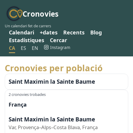
Cronovies
Un calendari fet de carrers
Calendari
+dates
Recents
Blog
Estadístiques
Cercar
Instagram
CA
ES
EN
Cronovies per població
Saint Maximin la Sainte Baume
2 cronovies trobades
França
Saint Maximin la Sainte Baume
Var, Provença–Alps–Costa Blava, França