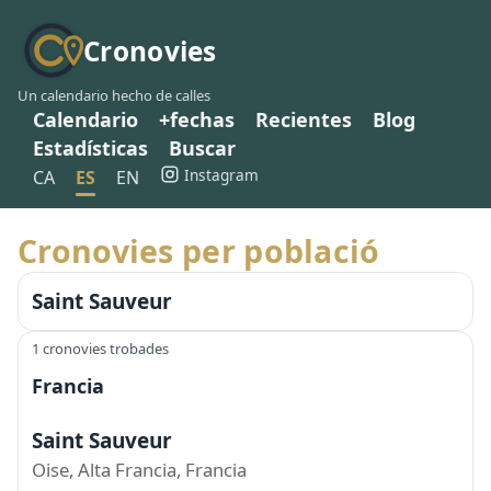
Cronovies
Un calendario hecho de calles
Calendario
+fechas
Recientes
Blog
Estadísticas
Buscar
Instagram
CA
ES
EN
Cronovies per població
Saint Sauveur
1 cronovies trobades
Francia
Saint Sauveur
Oise, Alta Francia, Francia