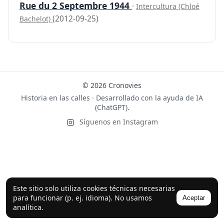
Rue du 2 Septembre 1944
·
Intercultura (Chloé
(2012-09-25)
Bachelot)
© 2026 Cronovies
Historia en las calles · Desarrollado con la ayuda de IA
(ChatGPT).
Síguenos en Instagram
Este sitio solo utiliza cookies técnicas necesarias
para funcionar (p. ej. idioma). No usamos
Aceptar
analítica.