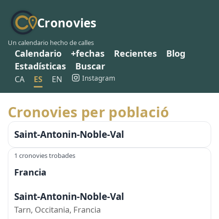
Cronovies
Un calendario hecho de calles
Calendario
+fechas
Recientes
Blog
Estadísticas
Buscar
Instagram
CA
ES
EN
Cronovies per població
Saint-Antonin-Noble-Val
1 cronovies trobades
Francia
Saint-Antonin-Noble-Val
Tarn, Occitania, Francia