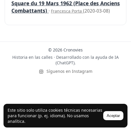
Square du 19 Mars 1962 (Place des Anciens
Combattants)
·
(2020-03-08)
Francesca Porta
© 2026 Cronovies
Historia en las calles · Desarrollado con la ayuda de IA
(ChatGPT).
Síguenos en Instagram
Este sitio solo utiliza cookies técnicas necesarias
para funcionar (p. ej. idioma). No usamos
Aceptar
analítica.