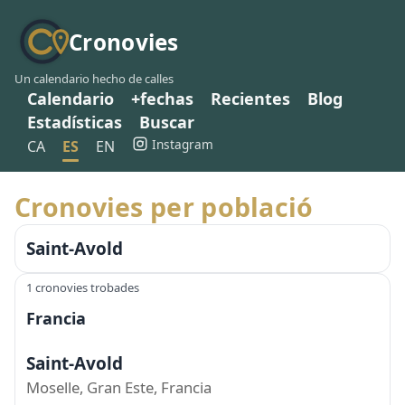
Cronovies
Un calendario hecho de calles
Calendario
+fechas
Recientes
Blog
Estadísticas
Buscar
Instagram
CA
ES
EN
Cronovies per població
Saint-Avold
1 cronovies trobades
Francia
Saint-Avold
Moselle, Gran Este, Francia