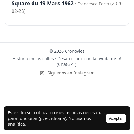
Square du 19 Mars 1962
·
(2020-
Francesca Porta
02-28)
© 2026 Cronovies
Historia en las calles · Desarrollado con la ayuda de IA
(ChatGPT).
Síguenos en Instagram
Este sitio solo utiliza cookies técnicas necesarias
para funcionar (p. ej. idioma). No usamos
Aceptar
analítica.