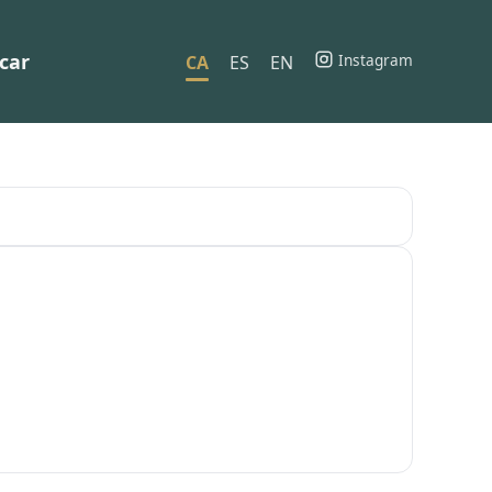
car
Instagram
CA
ES
EN