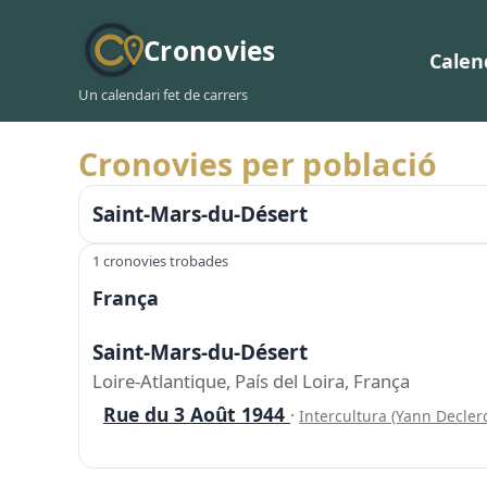
Cronovies
Calen
Un calendari fet de carrers
Cronovies per població
Saint-Mars-du-Désert
1 cronovies trobades
França
Saint-Mars-du-Désert
Loire-Atlantique, País del Loira, França
Rue du 3 Août 1944
·
Intercultura (Yann Decler