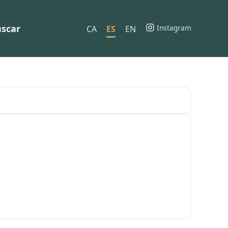
scar
Instagram
CA
ES
EN