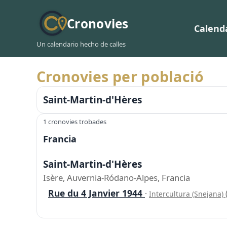
Cronovies
Calend
Un calendario hecho de calles
Cronovies per població
Saint-Martin-d'Hères
1 cronovies trobades
Francia
Saint-Martin-d'Hères
Isère, Auvernia-Ródano-Alpes, Francia
Rue du 4 Janvier 1944
·
Intercultura (Snejana)