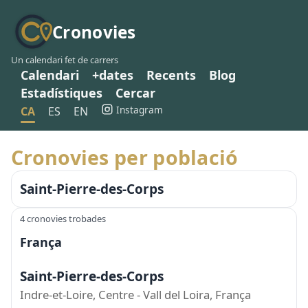
Cronovies
Un calendari fet de carrers
Calendari
+dates
Recents
Blog
Estadístiques
Cercar
Instagram
CA
ES
EN
Cronovies per població
Saint-Pierre-des-Corps
4 cronovies trobades
França
Saint-Pierre-des-Corps
Indre-et-Loire, Centre - Vall del Loira, França