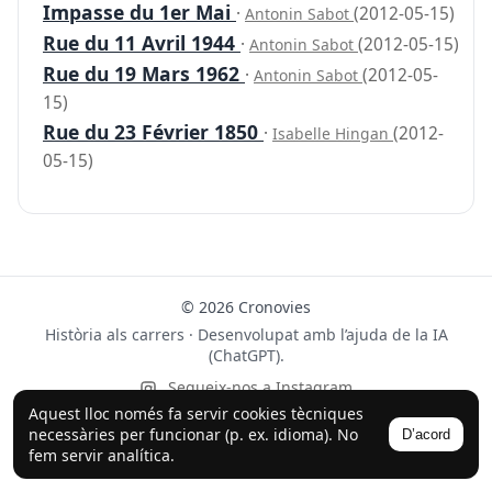
Impasse du 1er Mai
·
(2012-05-15)
Antonin Sabot
Rue du 11 Avril 1944
·
(2012-05-15)
Antonin Sabot
Rue du 19 Mars 1962
·
(2012-05-
Antonin Sabot
15)
Rue du 23 Février 1850
·
(2012-
Isabelle Hingan
05-15)
© 2026 Cronovies
Història als carrers · Desenvolupat amb l’ajuda de la IA
(ChatGPT).
Segueix-nos a Instagram
Aquest lloc només fa servir cookies tècniques
necessàries per funcionar (p. ex. idioma). No
D’acord
fem servir analítica.