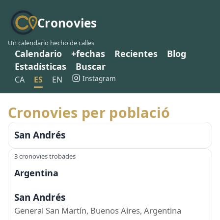
Cronovies
Un calendario hecho de calles
Calendario
+fechas
Recientes
Blog
Estadísticas
Buscar
Instagram
CA
ES
EN
Cronovies per població
San Andrés
3 cronovies trobades
Argentina
San Andrés
General San Martín, Buenos Aires, Argentina