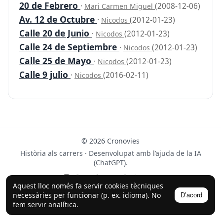
20 de Febrero
·
(2008-12-06)
Mari Carmen Miguel
Av. 12 de Octubre
·
(2012-01-23)
Nicodos
Calle 20 de Junio
·
(2012-01-23)
Nicodos
Calle 24 de Septiembre
·
(2012-01-23)
Nicodos
Calle 25 de Mayo
·
(2012-01-23)
Nicodos
Calle 9 julio
·
(2016-02-11)
Nicodos
© 2026 Cronovies
Història als carrers · Desenvolupat amb l’ajuda de la IA
(ChatGPT).
Segueix-nos a Instagram
Aquest lloc només fa servir cookies tècniques
necessàries per funcionar (p. ex. idioma). No
D’acord
fem servir analítica.