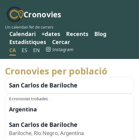
Cronovies
Un calendari fet de carrers
Calendari
+dates
Recents
Blog
Estadístiques
Cercar
Instagram
CA
ES
EN
Cronovies per població
San Carlos de Bariloche
6 cronovies trobades
Argentina
San Carlos de Bariloche
Bariloche, Rio Negro, Argentina