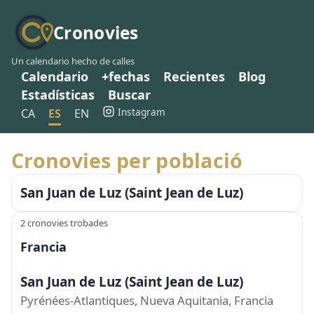
Cronovies
Un calendario hecho de calles
Calendario
+fechas
Recientes
Blog
Estadísticas
Buscar
Instagram
CA
ES
EN
Cronovies per població
San Juan de Luz (Saint Jean de Luz)
2 cronovies trobades
Francia
San Juan de Luz (Saint Jean de Luz)
Pyrénées-Atlantiques, Nueva Aquitania, Francia