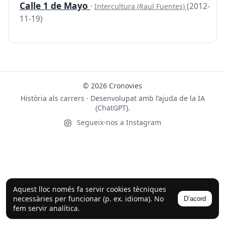
Calle 1 de Mayo
·
(2012-
Intercultura (Raul Fuentes)
11-19)
© 2026 Cronovies
Història als carrers · Desenvolupat amb l’ajuda de la IA
(ChatGPT).
Segueix-nos a Instagram
Aquest lloc només fa servir cookies tècniques
necessàries per funcionar (p. ex. idioma). No
D’acord
fem servir analítica.