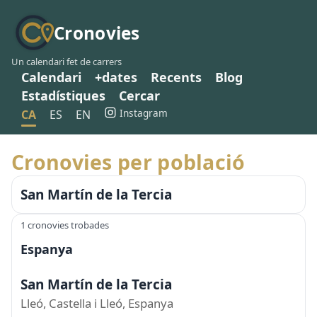
Cronovies
Un calendari fet de carrers
Calendari
+dates
Recents
Blog
Estadístiques
Cercar
Instagram
CA
ES
EN
Cronovies per població
San Martín de la Tercia
1 cronovies trobades
Espanya
San Martín de la Tercia
Lleó, Castella i Lleó, Espanya