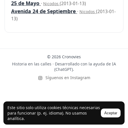
25 de Mayo
·
(2013-01-13)
Nicodos
Avenida 24 de Septiembre
·
(2013-01-
Nicodos
13)
© 2026 Cronovies
Historia en las calles · Desarrollado con la ayuda de IA
(ChatGPT).
Síguenos en Instagram
Este sitio solo utiliza cookies técnicas necesarias
para funcionar (p. ej. idioma). No usamos
Aceptar
analítica.