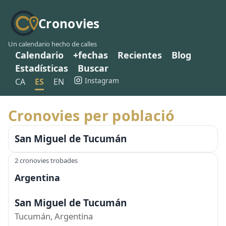
Cronovies
Un calendario hecho de calles
Calendario
+fechas
Recientes
Blog
Estadísticas
Buscar
Instagram
CA
ES
EN
Cronovies per població
San Miguel de Tucumán
2 cronovies trobades
Argentina
San Miguel de Tucumán
Tucumán, Argentina