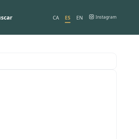
scar
Instagram
CA
ES
EN