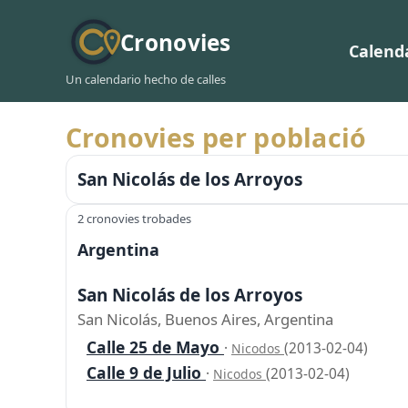
Cronovies
Calend
Un calendario hecho de calles
Cronovies per població
San Nicolás de los Arroyos
2 cronovies trobades
Argentina
San Nicolás de los Arroyos
San Nicolás, Buenos Aires, Argentina
Calle 25 de Mayo
·
(2013-02-04)
Nicodos
Calle 9 de Julio
·
(2013-02-04)
Nicodos